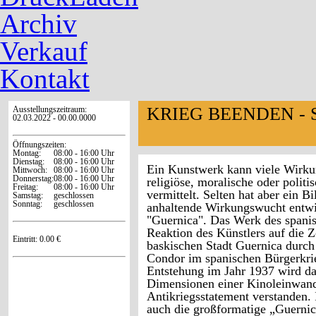
Archiv
Verkauf
Kontakt
KRIEG BEENDEN - 
Ausstellungszeitraum:
02.03.2022 - 00.00.0000
Öffnungszeiten:
Montag:
08:00 - 16:00 Uhr
Dienstag:
08:00 - 16:00 Uhr
Ein Kunstwerk kann viele Wirkun
Mittwoch:
08:00 - 16:00 Uhr
Donnerstag:
08:00 - 16:00 Uhr
religiöse, moralische oder polit
Freitag:
08:00 - 16:00 Uhr
vermittelt. Selten hat aber ein B
Samstag:
geschlossen
Sonntag:
geschlossen
anhaltende Wirkungswucht entwi
"Guernica"
. Das Werk des spani
Reaktion des Künstlers auf die Z
Eintritt: 0.00 €
baskischen Stadt Guernica durch
Condor im spanischen Bürgerkrie
Entstehung im Jahr 1937 wird d
Dimensionen einer Kinoleinwand
Antikriegsstatement verstanden. I
auch die großformatige
„Guernic