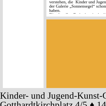
verstehen, die Kinder und Jugen
der
Galerie „Sonnensegel“
schon 
haben.
Die aktuellen Ereignisse in der 
genug, diese Arbeit wieder in Er
„Die Waffen nieder“- Dialog sta
die Ukraine und alle Länder der
Kinder- und Jugend-Kunst-G
Gotthardtkirchplatz 4/5 ♦ 