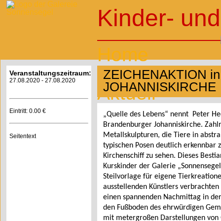
Kinder- und
Home
Wir über uns
ZEICHENAKTION in 
Veranstaltungszeitraum:
27.08.2020 - 27.08.2020
JOHANNISKIRCHE
Aktuell
Kurse
Eintritt: 0.00 €
„Quelle des Lebens“ nennt Peter Hec
Ausstellung
Brandenburger Johanniskirche. Zahlr
Metallskulpturen, die Tiere in abstra
Seitentext
DruckLaden
typischen Posen deutlich erkennbar z
Kirchenschiff zu sehen. Dieses Besti
Archiv
Kurskinder der Galerie „Sonnensegel“
Steilvorlage für eigene Tierkreation
Verkauf
ausstellenden Künstlers verbrachte
einen spannenden Nachmittag in der 
Kontakt
den Fußboden des ehrwürdigen Gem
mit metergroßen Darstellungen von G