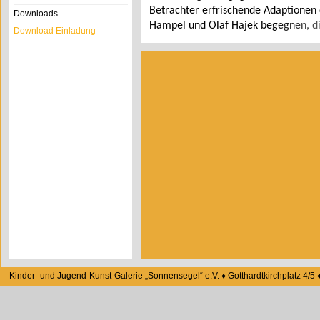
Betrachter erfrischende Adaptionen 
Downloads
Hampel und Olaf Hajek begegnen, die
Download Einladung
manchmal auch ernster das künstleri
kommentieren.
Kinder- und Jugend-Kunst-Galerie „Sonnensegel“ e.V. ♦ Gotthardtkirchplatz 4/