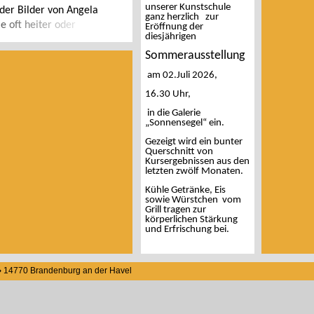
unserer Kunstschule
der Bilder von Angela
ganz herzlich zur
 oft heiter oder
Eröffnung der
diesjährigen
sche Vorbild
Sommerausstellung
am 02.Juli 2026,
16.30 Uhr,
in die Galerie
„Sonnensegel“ ein.
Gezeigt wird ein bunter
Querschnitt von
Kursergebnissen aus den
letzten zwölf Monaten.
Kühle Getränke, Eis
sowie Würstchen vom
Grill tragen zur
körperlichen Stärkung
und Erfrischung bei.
5 ♦ 14770 Brandenburg an der Havel