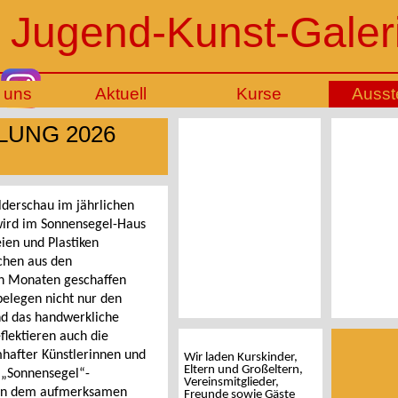
 Jugend-Kunst-Galer
 uns
Aktuell
Kurse
Ausst
UNG 2026
ilderschau im jährlichen
ird im Sonnensegel-Haus
ien und Plastiken
ichen aus den
en Monaten geschaffen
belegen nicht nur den
nd das handwerkliche
flektieren auch die
hafter Künstlerinnen und
Wir laden Kurskinder,
Eltern und Großeltern,
n „Sonnensegel“-
Vereinsmitglieder,
den dem aufmerksamen
Freunde sowie Gäste