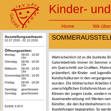
Kinder- und
Home
Wir über
SOMMERAUSSTELL
Ausstellungszeitraum:
02.07.2026 - 02.10.2026
Öffnungszeiten:
Montag:
08:00 - 16:00
Wahrscheinlich ist es die bunteste B
Uhr
Dienstag:
08:00 - 16:00
Galeriebetrieb: immer im Sommer w
Uhr
ein Querschnitt von Grafiken, Malere
Mittwoch:
08:00 - 16:00
Uhr
präsentiert, die Kinder und Jugendl
Donnerstag:
08:00 - 16:00
Kunstschulkursen in den vergangen
Uhr
Freitag:
08:00 - 16:00
wurden. Die bildnerischen Arbeiten 
Uhr
unerschöpflichen Einfallsreichtum u
Samstag:
geschlossen
Sonntag:
geschlossen
Können der jungen Leute, sondern re
Auseinandersetzung mit Werken nam
Künstler, die den Kursteilnehmern i
Eintritt: 0.00 €
Ausstellungen begegneten. So wer