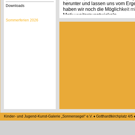
herunter und lassen uns vom Erg
Downloads
haben wir noch die Möglichkeit mi
Motiv weiterzuentwickeln.
Sommerferien 2026
Bringt bitte eine Auswahl an Zei
mit.
Kursleitung: Janine Wentorf
Unkostenbeitrag: 10,00 € je Teilneh
Für Kinder mit Kursvertrag ist das An
15.07. + 16.07.
Aus dem Vollen geschöpft
Wir schöpfen Papier: aus alten Pa
neues Papier. Wir arbeiten und e
Papierbrei in verschieden Tönun
Kinder- und Jugend-Kunst-Galerie „Sonnensegel“ e.V. ♦ Gotthardtkirchplatz 4/
farbenfrohe Papiere entstehen. 
trocknet, gibt es viele Möglichkeit
Gestaltung und Individualisierun