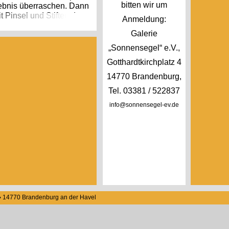
bitten wir um
ebnis überraschen. Dann
t Pinsel und Stiften das
Anmeldung:
Galerie
tungsmotiven oder Fotos
„Sonnensegel“ e.V.,
Gotthardtkirchplatz 4
14770 Brandenburg,
mer
Tel. 03381 / 522837
gebot frei
info@sonnensegel-ev.de
pierresten entsteht
xperimentieren mit
gen und lassen
5 ♦ 14770 Brandenburg an der Havel
Bevor die Papiermasse
en für eine kreative
g der Bögen. So können