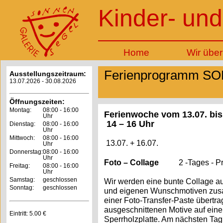
Kinder- und
Home
Wir über
Ferienprogramm S
Ausstellungszeitraum:
13.07.2026 - 30.08.2026
Öffnungszeiten:
Montag:
08:00 - 16:00
Ferienwoche vom 13.07
Uhr
14 – 16 Uhr
Dienstag:
08:00 - 16:00
Uhr
Mittwoch:
08:00 - 16:00
13.07. + 16.07.
Uhr
Donnerstag:
08:00 - 16:00
Uhr
Foto – Collage
2 -Tages - Pro
Freitag:
08:00 - 16:00
Uhr
Samstag:
geschlossen
Wir werden eine bunte Collage aus
Sonntag:
geschlossen
und eigenen Wunschmotiven zusa
einer Foto-Transfer-Paste übertra
ausgeschnittenen Motive auf eine
Eintritt: 5.00 €
Sperrholzplatte. Am nächsten Tag